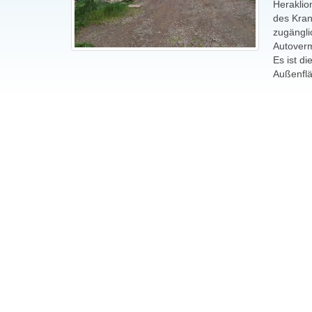
Heraklio
des Kran
zugängli
Autoverm
Es ist d
Außenflä