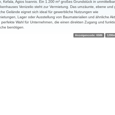
n, Kefala, Agios Ioannis. Ein 1.200 m² großes Grundstück in unmittelb
kenhauses Venizelio steht zur Vermietung. Das umzäunte, ebene und 
che Gelände eignet sich ideal für gewerbliche Nutzungen wie
ietungen, Lager oder Ausstellung von Baumaterialien und ähnliche Akti
ie perfekte Wahl für Unternehmen, die einen direkten Zugang und funkti
che benötigen.
Anzeigencode: 6586
1200