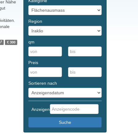
Kategorie
arer Nähe
gut
vitäten.
Region
onale
qm
2
m
€ 300
Preis
Sortieren nach
Anzeigencode
Suche