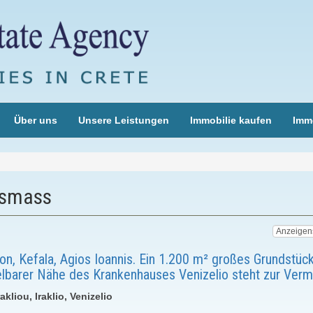
Über uns
Unsere Leistungen
Immobilie kaufen
Immo
usmass
on, Kefala, Agios Ioannis. Ein 1.200 m² großes Grundstück
elbarer Nähe des Krankenhauses Venizelio steht zur Verm
akliou, Iraklio, Venizelio