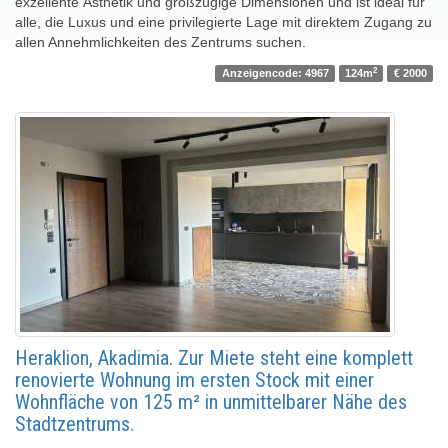
exzellente Ästhetik und großzügige Dimensionen und ist ideal für
alle, die Luxus und eine privilegierte Lage mit direktem Zugang zu
allen Annehmlichkeiten des Zentrums suchen.
2
Anzeigencode: 4967
124m
€ 2000
Heraklion, Akadimia. Zur Miete steht eine komplett
renovierte Wohnung im ersten Stock mit einer
Wohnfläche von 125 m² in unmittelbarer Nähe des
Stadtzentrums.