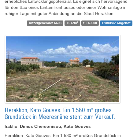
erhebliches Entwicklungspotenzial. Es eignet sich hervorragend
für den Bau eines Einfamilienhauses oder einer Wohnanlage in
ruhiger Lage mit guter Anbindung an die Stadt Heraklion.
2
Anzeigencode: 6603
1012m
€ 140000
Exklusiv Angebot
Heraklion, Kato Gouves. Ein 1.580 m² großes
Grundstück in Meeresnähe steht zum Verkauf.
Iraklio, Dimos Chersonisou, Kato Gouves
Heraklion, Kato Gouves. Ein 1.580 m² großes Grundstück in