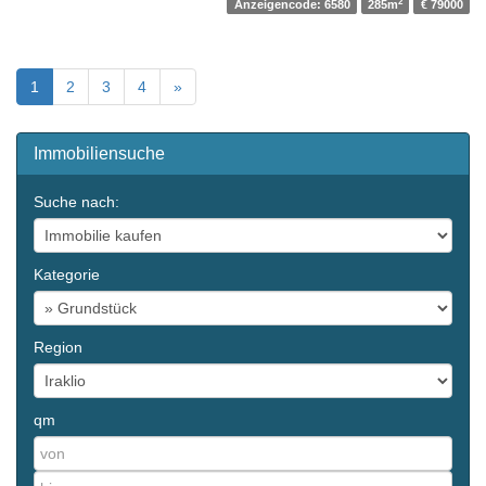
2
Anzeigencode: 6580
285m
€ 79000
1
2
3
4
»
Immobiliensuche
Suche nach:
Kategorie
Region
qm