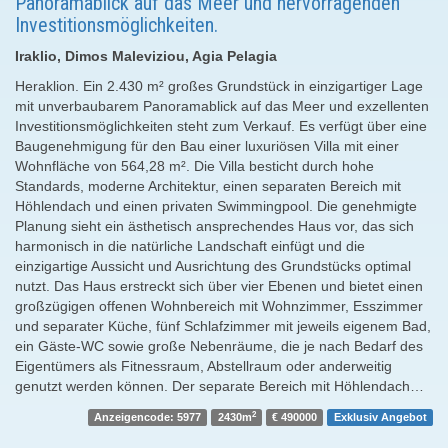
Panoramablick auf das Meer und hervorragenden
Investitionsmöglichkeiten.
Iraklio, Dimos Maleviziou, Agia Pelagia
Heraklion. Ein 2.430 m² großes Grundstück in einzigartiger Lage
mit unverbaubarem Panoramablick auf das Meer und exzellenten
Investitionsmöglichkeiten steht zum Verkauf. Es verfügt über eine
Baugenehmigung für den Bau einer luxuriösen Villa mit einer
Wohnfläche von 564,28 m². Die Villa besticht durch hohe
Standards, moderne Architektur, einen separaten Bereich mit
Höhlendach und einen privaten Swimmingpool. Die genehmigte
Planung sieht ein ästhetisch ansprechendes Haus vor, das sich
harmonisch in die natürliche Landschaft einfügt und die
einzigartige Aussicht und Ausrichtung des Grundstücks optimal
nutzt. Das Haus erstreckt sich über vier Ebenen und bietet einen
großzügigen offenen Wohnbereich mit Wohnzimmer, Esszimmer
und separater Küche, fünf Schlafzimmer mit jeweils eigenem Bad,
ein Gäste-WC sowie große Nebenräume, die je nach Bedarf des
Eigentümers als Fitnessraum, Abstellraum oder anderweitig
genutzt werden können. Der separate Bereich mit Höhlendach…
2
Anzeigencode: 5977
2430m
€ 490000
Exklusiv Angebot