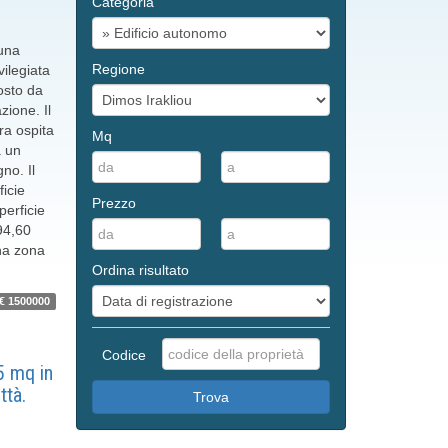
Categoria
 una
Regione
vilegiata
osto da
zione. Il
ra ospita
Mq
a un
no. Il
icie
Prezzo
perficie
94,60
una zona
Ordina risultato
€ 1500000
Codice
5 mq in
ttà.
Trova