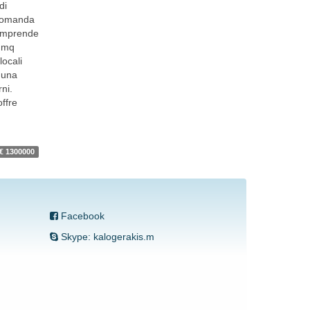
di
 domanda
 comprende
3 mq
locali
a una
rni.
offre
€ 1300000
Facebook
Skype: kalogerakis.m