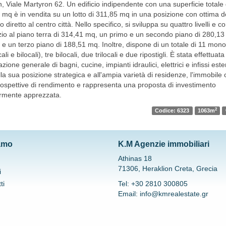
, Viale Martyron 62. Un edificio indipendente con una superficie totale 
 mq è in vendita su un lotto di 311,85 mq in una posizione con ottima
 diretto al centro città. Nello specifico, si sviluppa su quattro livelli e
io al piano terra di 314,41 mq, un primo e un secondo piano di 280,1
 e un terzo piano di 188,51 mq. Inoltre, dispone di un totale di 11 mono
li e bilocali), tre bilocali, due trilocali e due ripostigli. È stata effettuat
razione generale di bagni, cucine, impianti idraulici, elettrici e infissi este
la sua posizione strategica e all'ampia varietà di residenze, l'immobile 
rospettive di rendimento e rappresenta una proposta di investimento
armente apprezzata.
2
Codice: 6323
1063m
amo
K.M Agenzie immobiliari
Athinas 18
71306, Heraklion Creta, Grecia
i
ti
Tel: +30 2810 300805
Email: info@kmrealestate.gr