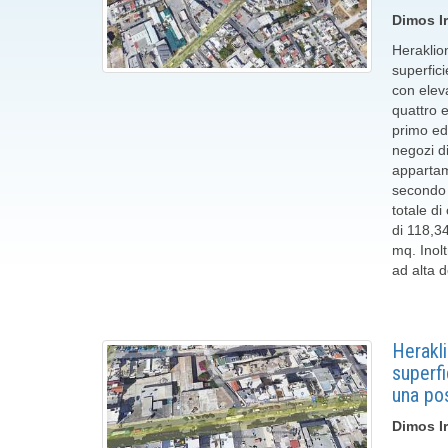
Dimos Ir
Heraklio
superfici
con elev
quattro e
primo edi
negozi d
appartam
secondo 
totale di
di 118,34
mq. Inol
ad alta 
Herakli
superfi
una pos
Dimos Ir