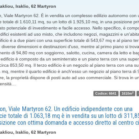
akliou, Iraklio, 62 Martyron
n, Viale Martyron 62. È in vendita un complesso edilizio autonomo con
e totale di 1.610,11 mq, su un lotto di 1.925,10 mq, in una posizione pri
ato potenziale di investimento e facile accesso. Nello specifico, è comp
difici esistenti ad uso misto, che includono negozi, magazzini e un'abita
ficio è a due piani con una superficie totale di 543,67 mq e al piano ter
i diverse dimensioni e destinazioni d'uso, mentre al primo piano si trov
ento di 94,80 mq con soggiorno, salotto, cucina, camera da letto e bag
edificio è composto da un seminterrato e un piano terra con una superf
 circa 853,50 mq. Il terzo edificio è un negozio al piano terra con una su
 mq, mentre il quarto edificio è anch'esso un negozio al piano terra di 
tre, la proprietà dispone di posti auto ad uso commerciale. Si trova in 
densità…
2
Codice: 6641
1610m
on, Viale Martyron 62. Un edificio indipendente con una
cie totale di 1.063,18 mq è in vendita su un lotto di 311,8
izione con ottima domanda e accesso diretto al centro ci
akliou, Iraklio, 62 Martyron