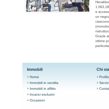
Heraklion
1.063,18
e accesso
un negoz
ciascuno
(monoloca
ristruttu
Grazie al
ottime p
particol
Immobili
Chi si
Home
Profilo
Immobili in vendita
Serviz
Immobili in affitto
Contat
Ιncarici esclusivi
Occasioni