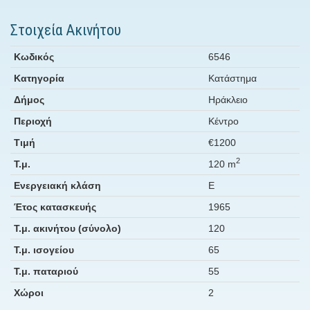
Στοιχεία Ακινήτου
Κωδικός
6546
Κατηγορία
Κατάστημα
Δήμος
Ηράκλειο
Περιοχή
Κέντρο
Τιμή
€1200
2
Τ.μ.
120 m
Ενεργειακή κλάση
Ε
Έτος κατασκευής
1965
Τ.μ. ακινήτου (σύνολο)
120
Τ.μ. ισογείου
65
Τ.μ. παταριού
55
Χώροι
2