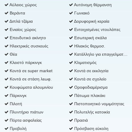
Αύλειος χώρος
Αυτόνομη θέρμανση
Βεράντα
Γωνιακό
Διπλά τζάμια
Δορυφορική κεραία
Ενιαίος χώρος
Εντοιχισμένες ντουλάπες
Επενδυτικό ακίνητο
Εσωτερική σκάλα
Ηλεκτρικές συσκευές
Ηλιακός θερμοσ.
Θέα
Κατάλληλο για επαγγελματική χρήση
Κλειστό πάρκινγκ
Κλιματισμός
Κοντά σε super market
Κοντά σε εκκλησία
Κοντά σε στάση λεωφ.
Κοντά σε σχολείο
Κουφώματα αλουμινίου
Οροφοδιαμέρισμα
Πάρκινγκ
Πάτωμα πλακάκι
Πιλοτή
Πιστοποιητικό νομιμότητας
Πλυντήριο πιάτων
Πολυτελής κατοικία
Πόρτα ασφαλείας
Πρασιά
Προβολή
Πρόσβαση εύκολη