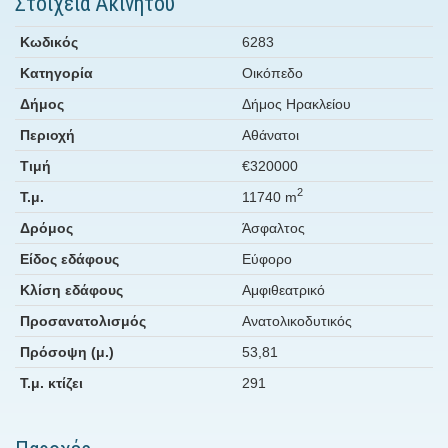
Στοιχεία Ακινήτου
Κωδικός
6283
Κατηγορία
Οικόπεδο
Δήμος
Δήμος Ηρακλείου
Περιοχή
Αθάνατοι
Τιμή
€320000
2
Τ.μ.
11740 m
Δρόμος
Άσφαλτος
Είδος εδάφους
Εύφορο
Κλίση εδάφους
Αμφιθεατρικό
Προσανατολισμός
Ανατολικοδυτικός
Πρόσοψη (μ.)
53,81
Τ.μ. κτίζει
291