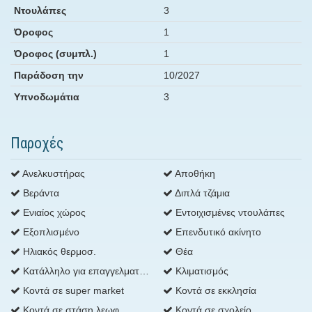
Ντουλάπες
3
Όροφος
1
Όροφος (συμπλ.)
1
Παράδοση την
10/2027
Υπνοδωμάτια
3
Παροχές
Ανελκυστήρας
Αποθήκη
Βεράντα
Διπλά τζάμια
Ενιαίος χώρος
Εντοιχισμένες ντουλάπες
Εξοπλισμένο
Επενδυτικό ακίνητο
Ηλιακός θερμοσ.
Θέα
Κατάλληλο για επαγγελματική χρήση
Κλιματισμός
Κοντά σε super market
Κοντά σε εκκλησία
Κοντά σε στάση λεωφ.
Κοντά σε σχολείο