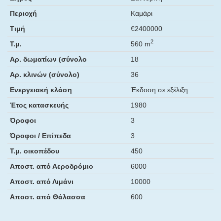
Περιοχή
Καμάρι
Τιμή
€2400000
2
Τ.μ.
560 m
Αρ. δωματίων (σύνολο
18
Αρ. κλινών (σύνολο)
36
Ενεργειακή κλάση
Έκδοση σε εξέλιξη
Έτος κατασκευής
1980
Όροφοι
3
Όροφοι / Επίπεδα
3
Τ.μ. οικοπέδου
450
Αποστ. από Αεροδρόμιο
6000
Αποστ. από Λιμάνι
10000
Αποστ. από Θάλασσα
600