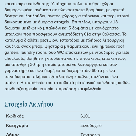
και ευκαιρία επένδυσης. Υπάρχουν πολύ υπαίθροι χώροι
διαμορφωμένοι ανάμεσα σε πλακόστρωτα δρομάκια, με αρκετά
δέντρα και λουλούδια, άνετος χώρος για πάρκινγκ και περιμετρικά
διακοσμημένο με όμορφα στοιχεία. Επιπλέον, υπάρχουν 13
δωμάτια με ιδιωτικό μπαλκόνι και 5 δωμάτια με κοινόχρηστο
μπαλκόνι που προσφέρουν ανεμπόδιστη θέα στην θάλασσα. Το
κατάλυμα διαθέτει ρεσεψιόν, εστιατόριο με πλήρως λειτουργική
κουζίνα, σνακ μπαρ, ψησταριά μπάρμπεκιου, ένα ημιτελές roof
garden, laundry room, δύο WC επισκεπτών με ντουζιέρες για late
checkouts, βοηθητική ντουλάπα για τις αποσκευές επισκεπτών,
μία αποθήκη 30 τμ η οποία μπορεί να λειτουργήσει και σαν
γυμναστήριο και ένα διαμέρισμα διαχειριστών 60 τμ με ένα
υπνοδωμάτιο, πλήρως εξοπλισμένη κουζίνα, σαλόνι και ένα
μπάνιο. Η τοποθεσία του το καθιστά μία ιδανική επένδυση, καθώς
συνδυάζει ηρεμία, ιστορία, παράδοση και φιλοξενία.
Στοιχεία Ακινήτου
Κωδικός
6101
Κατηγορία
Ξενοδοχείο
Δήμος
Σαντορίνη