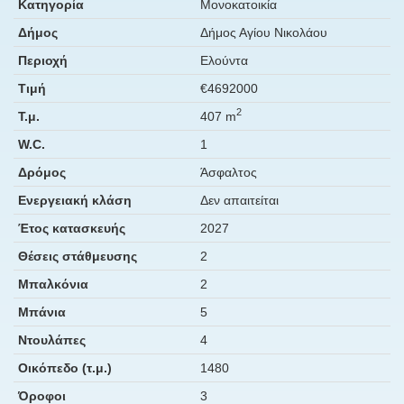
Κατηγορία
Μονοκατοικία
Δήμος
Δήμος Αγίου Νικολάου
Περιοχή
Ελούντα
Τιμή
€4692000
2
Τ.μ.
407 m
W.C.
1
Δρόμος
Άσφαλτος
Ενεργειακή κλάση
Δεν απαιτείται
Έτος κατασκευής
2027
Θέσεις στάθμευσης
2
Μπαλκόνια
2
Μπάνια
5
Ντουλάπες
4
Οικόπεδο (τ.μ.)
1480
Όροφοι
3