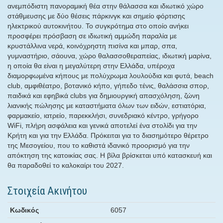
ανεμπόδιστη πανοραμική θέα στην θάλασσα και ιδιωτικό χώρο
στάθμευσης με δύο θέσεις πάρκινγκ και σημείο φόρτισης
ηλεκτρικού αυτοκινήτου. Το συγκρότημα στο οποίο ανήκει
προσφέρει πρόσβαση σε ιδιωτική αμμώδη παραλία με
κρυστάλλινα νερά, κοινόχρηστη πισίνα και μπαρ, σπα,
γυμναστήριο, σάουνα, χώρο θαλασσοθεραπείας, ιδιωτική μαρίνα,
η οποία θα είναι η μεγαλύτερη στην Ελλάδα, υπέροχα
διαμορφωμένα κήπους με πολύχρωμα λουλούδια και φυτά, beach
club, αμφιθέατρο, βοτανικό κήπο, γήπεδο τένις, θαλάσσια σπορ,
παιδικά και εφηβικά clubs για δημιουργική απασχόληση, ζώνη
λιανικής πώλησης με καταστήματα όλων των ειδών, εστιατόρια,
φαρμακείο, ιατρείο, παρεκκλήσι, συνεδριακό κέντρο, γρήγορο
WiFi, πλήρη ασφάλεια και γενικά αποτελεί ένα στολίδι για την
Κρήτη και για την Ελλάδα. Πρόκειται για το διασημότερο θέρετρο
της Μεσογείου, που το καθιστά ιδανικό προορισμό για την
απόκτηση της κατοικίας σας. Η βίλα βρίσκεται υπό κατασκευή και
θα παραδοθεί το καλοκαίρι του 2027.
Στοιχεία Ακινήτου
Κωδικός
6057