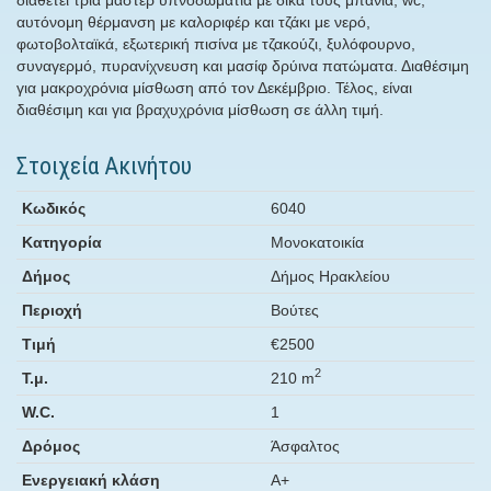
αυτόνομη θέρμανση με καλοριφέρ και τζάκι με νερό,
φωτοβολταϊκά, εξωτερική πισίνα με τζακούζι, ξυλόφουρνο,
συναγερμό, πυρανίχνευση και μασίφ δρύινα πατώματα. Διαθέσιμη
για μακροχρόνια μίσθωση από τον Δεκέμβριο. Τέλος, είναι
διαθέσιμη και για βραχυχρόνια μίσθωση σε άλλη τιμή.
Στοιχεία Ακινήτου
Κωδικός
6040
Κατηγορία
Μονοκατοικία
Δήμος
Δήμος Ηρακλείου
Περιοχή
Βούτες
Τιμή
€2500
2
Τ.μ.
210 m
W.C.
1
Δρόμος
Άσφαλτος
Ενεργειακή κλάση
Α+