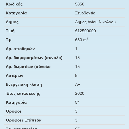
Κωδικός
5850
Κατηγορία
Ξενοδοχείο
Δήμος
Δήμος Αγίου Νικολάου
Τιμή
€12500000
2
Τ.μ.
630 m
Αρ. αποθηκών
1
Αρ. διαμερισμάτων (σύνολο)
15
Αρ. δωματίων (σύνολο
15
Αστέρων
5
Ενεργειακή κλάση
Α+
Έτος κατασκευής
2020
Κατηγορία
5*
Όροφοι
3
Όροφοι / Επίπεδα
3
Τ.μ. εστιατορίου
67