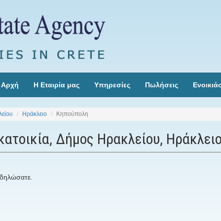
Αρχή
Η Εταιρία μας
Υπηρεσίες
Πωλήσεις
Ενοικιά
λείου
Ηράκλειο
Κηπούπολη
κατοικία, Δήμος Ηρακλείου, Ηράκλει
 δηλώσατε.